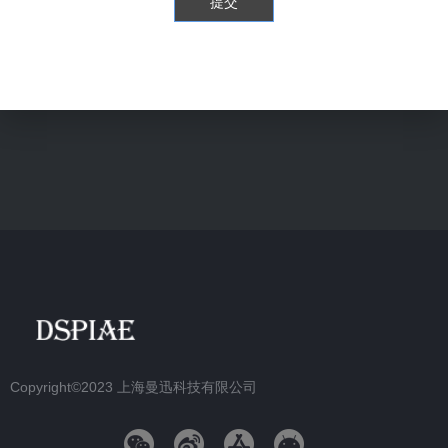
提交
Copyright©2023
上海曼迅科技有限公司