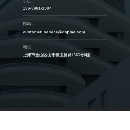
手机
136-3661-1507
邮箱
customer_service@dspiae.com
地址
上海市金山区山阳镇卫昌路1565号6幢