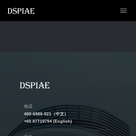
电话
400-6988-921（中文）
+65 87719754 (English)