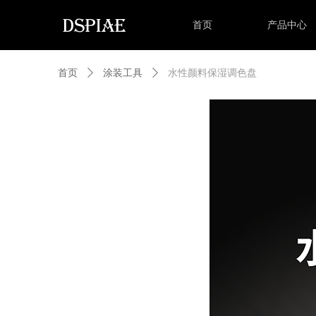
首页
产品中心
首页
ꄲ
涂装工具
ꄲ
水性颜料保湿调色盘