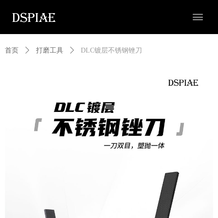
首页
ꄲ
打磨工具
ꄲ
DLC镀层不锈钢锉刀