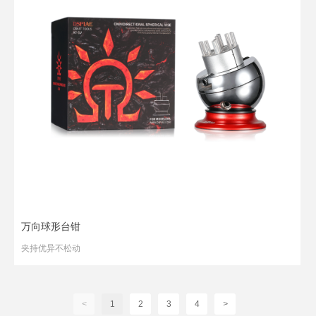
万向球形台钳
夹持优异不松动
<
1
2
3
4
>