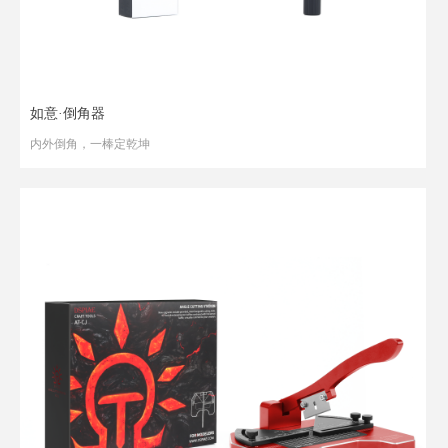
如意·倒角器
内外倒角，一棒定乾坤